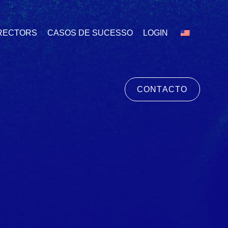
IRECTORS
CASOS DE SUCESSO
LOGIN
C
O
N
T
A
C
T
O