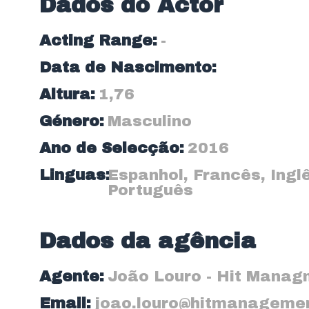
Dados do Actor
Acting Range:
-
Data de Nascimento:
Altura:
1,76
Género:
Masculino
Ano de Selecção:
2016
Linguas:
Espanhol
,
Francês
,
Ingl
Português
Dados da agência
Agente:
João Louro - Hit Manag
Email:
joao.louro@hitmanagemen