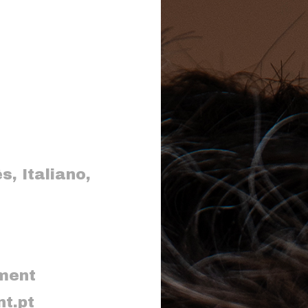
ês
,
Italiano
,
ment
t.pt