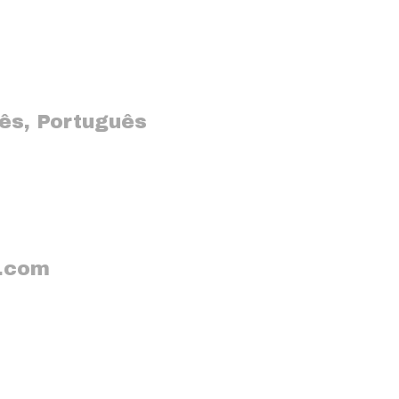
lês
,
Português
s.com