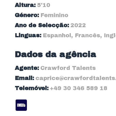
Altura:
5'10
Género:
Feminino
Ano de Selecção:
2022
Linguas:
Espanhol
,
Francês
,
Ing
Dados da agência
Agente:
Crawford Talents
Email:
caprice@crawfordtalent
Telemóvel:
+49 30 346 589 18