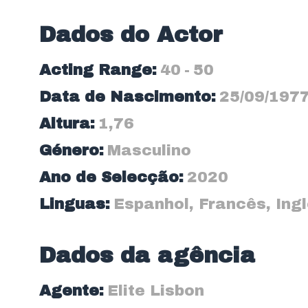
Dados do Actor
Acting Range:
40
-
50
Data de Nascimento:
25/09/197
Altura:
1,76
Género:
Masculino
Ano de Selecção:
2020
Linguas:
Espanhol
,
Francês
,
Ing
Dados da agência
Agente:
Elite Lisbon