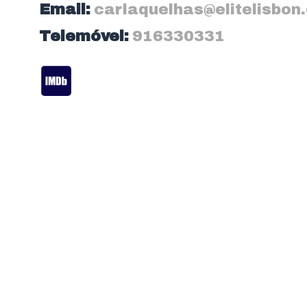
Email:
carlaquelhas@elitelisbon
Telemóvel:
916330331‬