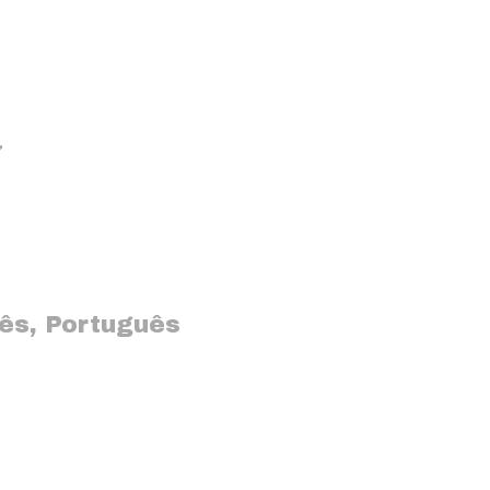
7
lês
,
Português